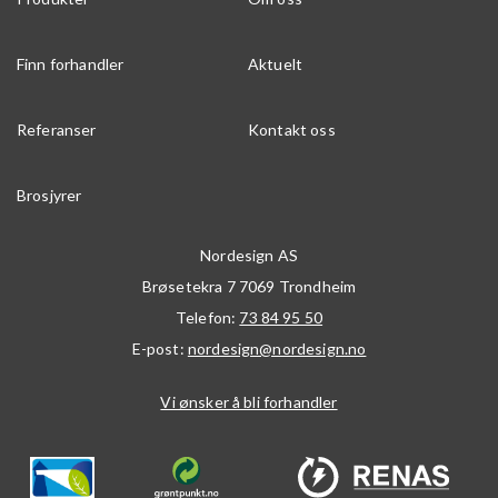
Finn forhandler
Aktuelt
Referanser
Kontakt oss
Brosjyrer
Nordesign AS
Brøsetekra 7
7069
Trondheim
Telefon:
73 84 95 50
E-post:
nordesign@nordesign.no
Vi ønsker å bli forhandler