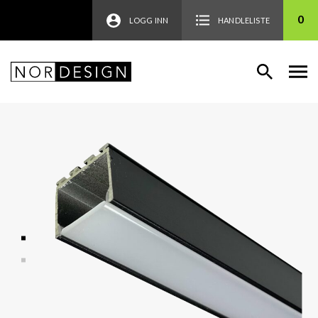
0
LOGG INN
HANDLELISTE