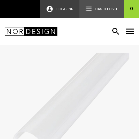
0
LOGG INN
HANDLELISTE