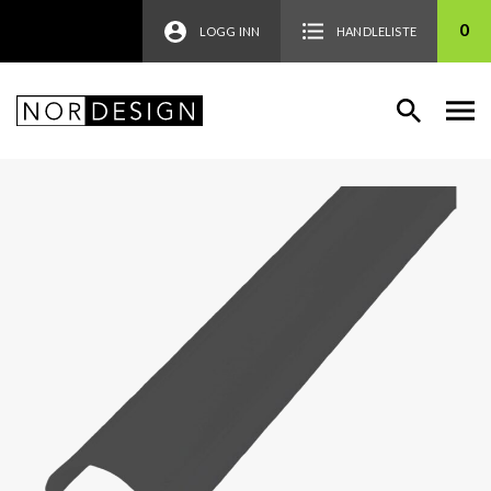
0
LOGG INN
HANDLELISTE