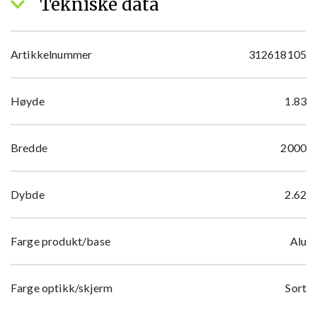
Tekniske data
Artikkelnummer
312618105
Høyde
1.83
Bredde
2000
Dybde
2.62
Farge produkt/base
Alu
Farge optikk/skjerm
Sort