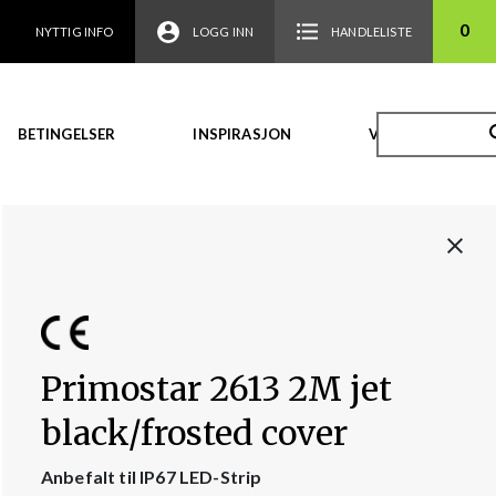
0
NYTTIG INFO
LOGG INN
HANDLELISTE
BETINGELSER
INSPIRASJON
VIDEO
Primostar 2613 2M jet
black/frosted cover
Anbefalt til IP67 LED-Strip