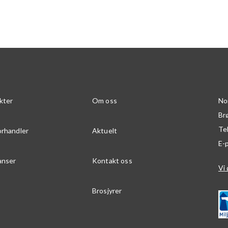
kter
Om oss
No
Br
Te
orhandler
Aktuelt
E-
anser
Kontakt oss
Vi 
Brosjyrer