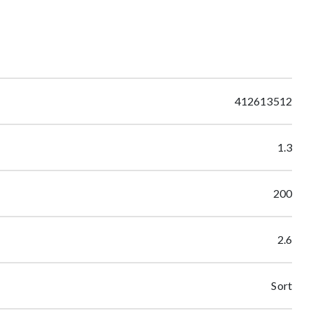
412613512
1.3
200
2.6
Sort