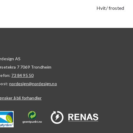
Hvit/ frosted
rdesign AS
øsetekra 7
7069
Trondheim
lefon:
73 84 95 50
post:
nordesign@nordesign.no
ønsker å bli forhandler