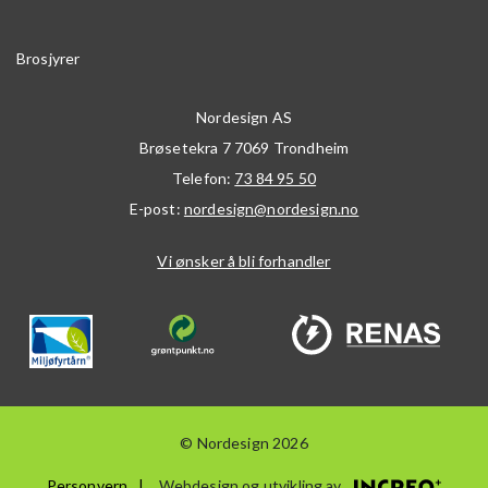
Brosjyrer
Nordesign AS
Brøsetekra 7
7069
Trondheim
Telefon:
73 84 95 50
E-post:
nordesign@nordesign.no
Vi ønsker å bli forhandler
© Nordesign 2026
Personvern
Webdesign og utvikling av