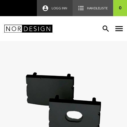
0
LOGG INN
HANDLELISTE