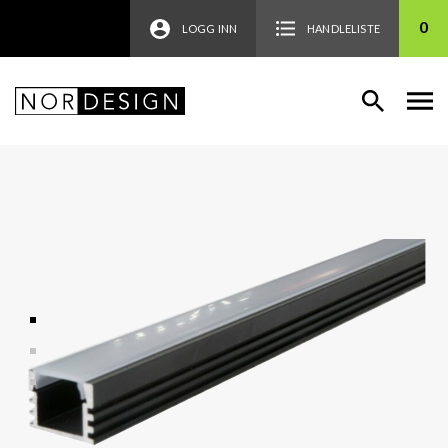
0
LOGG INN
HANDLELISTE