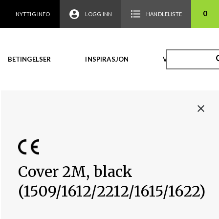
0
NYTTIG INFO
LOGG INN
HANDLELISTE
BETINGELSER
INSPIRASJON
VIDEO
Cover 2M, black
(1509/1612/2212/1615/1622)