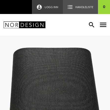
0
LOGG INN
HANDLELISTE