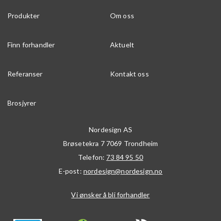
Produkter
Om oss
Finn forhandler
Aktuelt
Referanser
Kontakt oss
Brosjyrer
Nordesign AS
Brøsetekra 7
7069
Trondheim
Telefon:
73 84 95 50
E-post:
nordesign@nordesign.no
Vi ønsker å bli forhandler