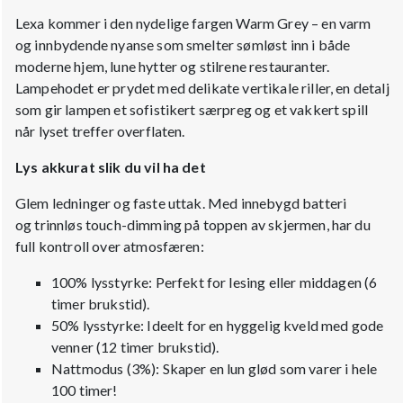
Lexa kommer i den nydelige fargen Warm Grey – en varm
og innbydende nyanse som smelter sømløst inn i både
moderne hjem, lune hytter og stilrene restauranter.
Lampehodet er prydet med delikate vertikale riller, en detalj
som gir lampen et sofistikert særpreg og et vakkert spill
når lyset treffer overflaten.
Lys akkurat slik du vil ha det
Glem ledninger og faste uttak. Med innebygd batteri
og trinnløs touch-dimming på toppen av skjermen, har du
full kontroll over atmosfæren:
100% lysstyrke: Perfekt for lesing eller middagen (6
timer brukstid).
50% lysstyrke: Ideelt for en hyggelig kveld med gode
venner (12 timer brukstid).
Nattmodus (3%): Skaper en lun glød som varer i hele
100 timer!