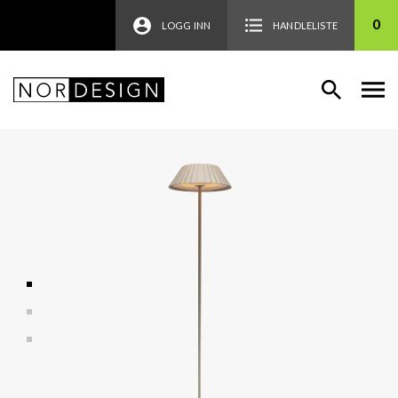
0
LOGG INN
HANDLELISTE