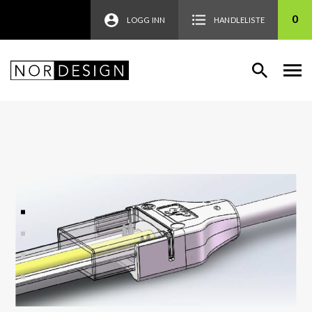
0
LOGG INN
HANDLELISTE