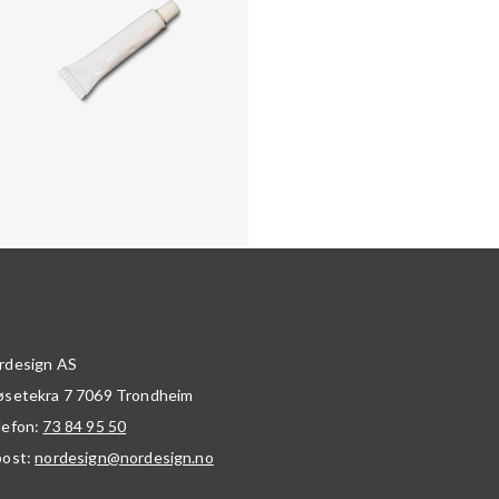
rdesign AS
øsetekra 7
7069
Trondheim
lefon:
73 84 95 50
post:
nordesign@nordesign.no