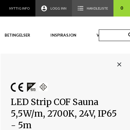
0
NYTTIG INFO
LOGG INN
HANDLELISTE
BETINGELSER
INSPIRASJON
VIDEO
LED Strip COF Sauna
5,5W/m, 2700K, 24V, IP65
- 5m