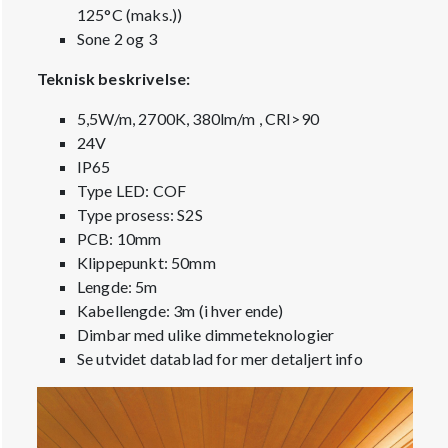
125°C (maks.))
Sone 2 og 3
Teknisk beskrivelse:
5,5W/m, 2700K, 380lm/m , CRI>90
24V
IP65
Type LED: COF
Type prosess: S2S
PCB: 10mm
Klippepunkt: 50mm
Lengde: 5m
Kabellengde: 3m (i hver ende)
Dimbar med ulike dimmeteknologier
Se utvidet datablad for mer detaljert info