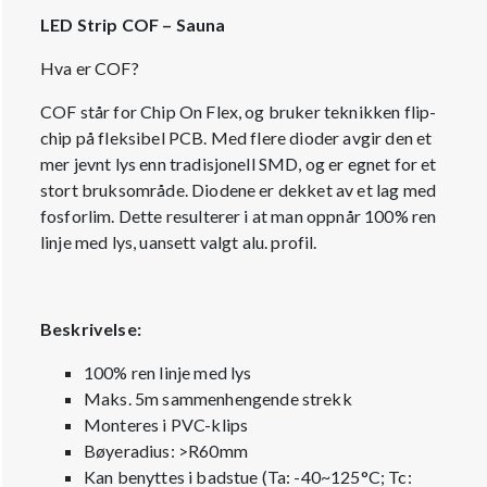
LED Strip COF – Sauna
Hva er COF?
COF står for Chip On Flex, og bruker teknikken flip-
chip på fleksibel PCB. Med flere dioder avgir den et
mer jevnt lys enn tradisjonell SMD, og er egnet for et
stort bruksområde. Diodene er dekket av et lag med
fosforlim. Dette resulterer i at man oppnår 100% ren
linje med lys, uansett valgt alu. profil.
Beskrivelse:
100% ren linje med lys
Maks. 5m sammenhengende strekk
Monteres i PVC-klips
Bøyeradius: >R60mm
Kan benyttes i badstue (Ta: -40~125°C; Tc: