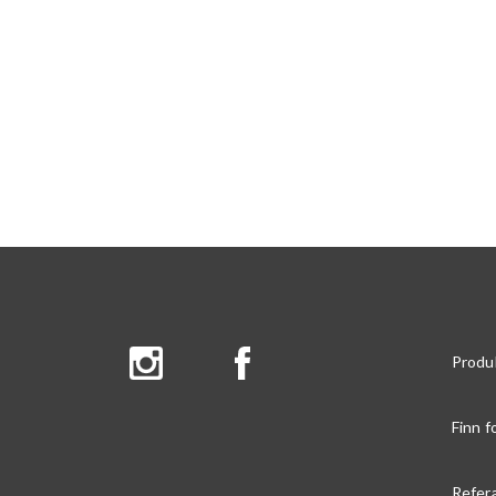
Produ
Finn f
Refer