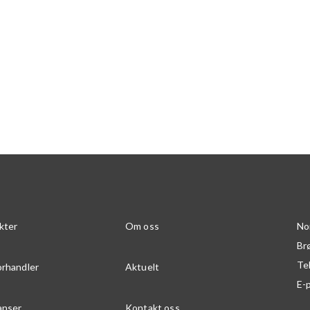
kter
Om oss
No
Br
Te
orhandler
Aktuelt
E-
anser
Kontakt oss