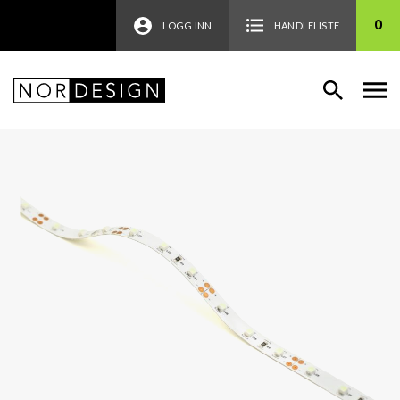
0
LOGG INN
HANDLELISTE