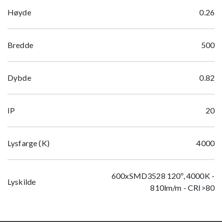
Høyde
0.26
Bredde
500
Dybde
0.82
IP
20
Lysfarge (K)
4000
600xSMD3528 120º, 4000K -
Lyskilde
810lm/m - CRI>80