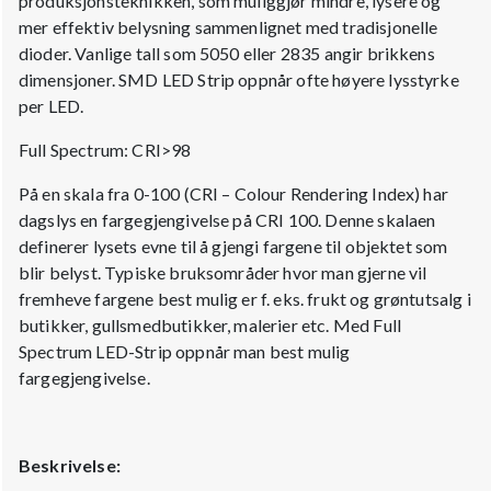
produksjonsteknikken, som muliggjør mindre, lysere og
mer effektiv belysning sammenlignet med tradisjonelle
dioder. Vanlige tall som 5050 eller 2835 angir brikkens
dimensjoner. SMD LED Strip oppnår ofte høyere lysstyrke
per LED.
Full Spectrum: CRI>98
På en skala fra 0-100 (CRI – Colour Rendering Index) har
dagslys en fargegjengivelse på CRI 100. Denne skalaen
definerer lysets evne til å gjengi fargene til objektet som
blir belyst. Typiske bruksområder hvor man gjerne vil
fremheve fargene best mulig er f. eks. frukt og grøntutsalg i
butikker, gullsmedbutikker, malerier etc. Med Full
Spectrum LED-Strip oppnår man best mulig
fargegjengivelse.
Beskrivelse: