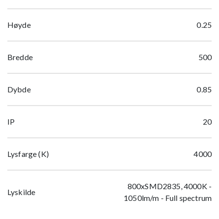
Høyde
0.25
Bredde
500
Dybde
0.85
IP
20
Lysfarge (K)
4000
800xSMD2835, 4000K -
Lyskilde
1050lm/m - Full spectrum