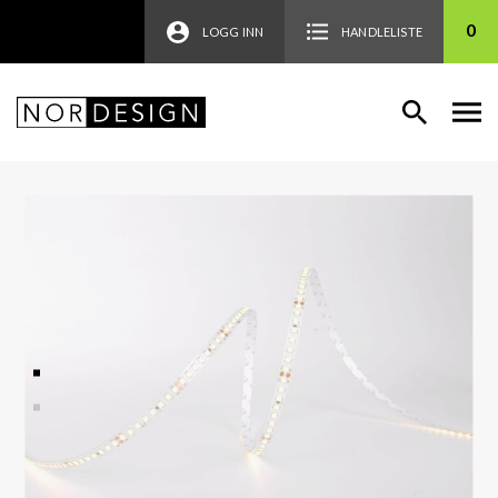
0
LOGG INN
HANDLELISTE