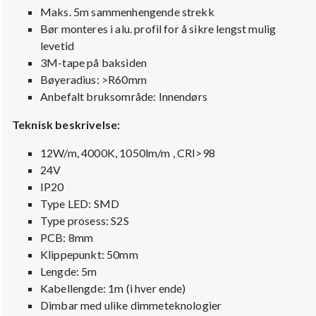
Maks. 5m sammenhengende strekk
Bør monteres i alu. profil for å sikre lengst mulig
levetid
3M-tape på baksiden
Bøyeradius: >R60mm
Anbefalt bruksområde: Innendørs
Teknisk beskrivelse:
12W/m, 4000K, 1050lm/m , CRI>98
24V
IP20
Type LED: SMD
Type prosess: S2S
PCB: 8mm
Klippepunkt: 50mm
Lengde: 5m
Kabellengde: 1m (i hver ende)
Dimbar med ulike dimmeteknologier