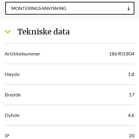
MONTERINGSANVISNING
Tekniske data
Artikkelnummer
186901804
Høyde
1.8
Bredde
17
Dybde
4.6
IP
20