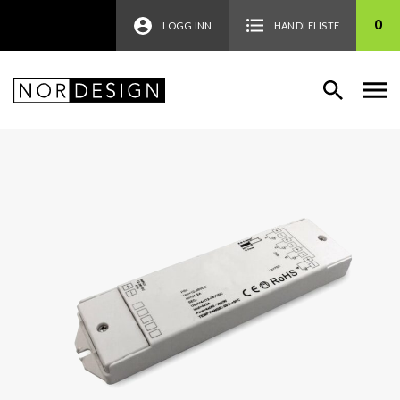
0
LOGG INN
HANDLELISTE