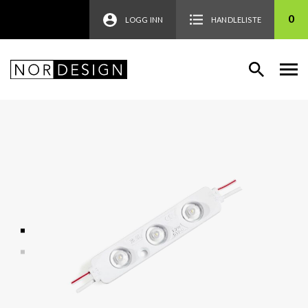
0
LOGG INN
HANDLELISTE