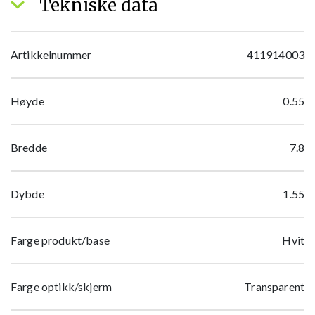
Tekniske data
Artikkelnummer
411914003
Høyde
0.55
Bredde
7.8
Dybde
1.55
Farge produkt/base
Hvit
Farge optikk/skjerm
Transparent