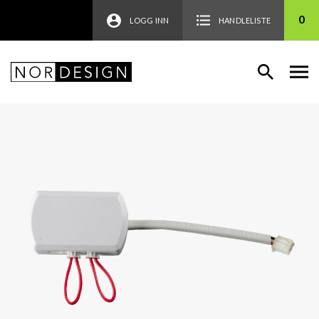
0
LOGG INN
HANDLELISTE