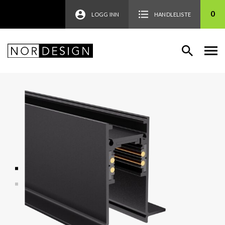
0
LOGG INN
HANDLELISTE