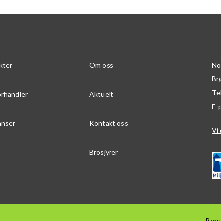
kter
Om oss
No
Br
Te
orhandler
Aktuelt
E-
anser
Kontakt oss
Vi 
Brosjyrer
Pers