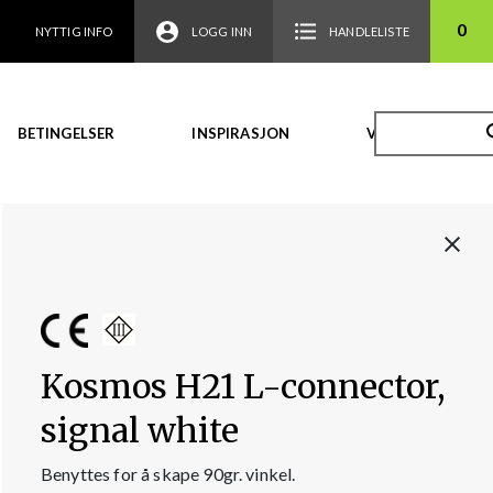
0
NYTTIG INFO
LOGG INN
HANDLELISTE
BETINGELSER
INSPIRASJON
VIDEO
Kosmos H21 L-connector,
signal white
Benyttes for å skape 90gr. vinkel.