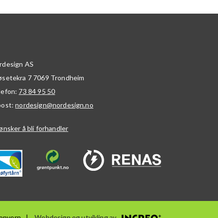
rdesign AS
øsetekra 7
7069
Trondheim
lefon:
73 84 95 50
post:
nordesign@nordesign.no
ønsker å bli forhandler
onvern
Webdesign og utvikling av