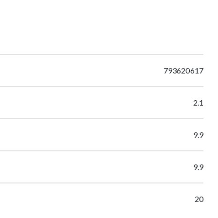
793620617
2.1
9.9
9.9
20