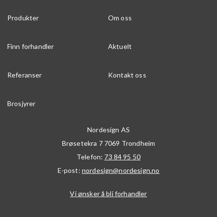
Produkter
Om oss
Finn forhandler
Aktuelt
Referanser
Kontakt oss
Brosjyrer
Nordesign AS
Brøsetekra 7
7069
Trondheim
Telefon:
73 84 95 50
E-post:
nordesign@nordesign.no
Vi ønsker å bli forhandler