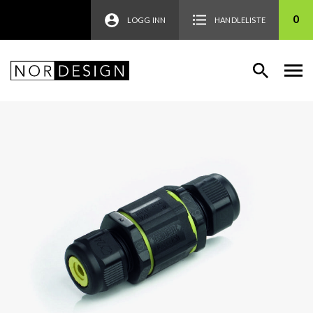
0
LOGG INN
HANDLELISTE