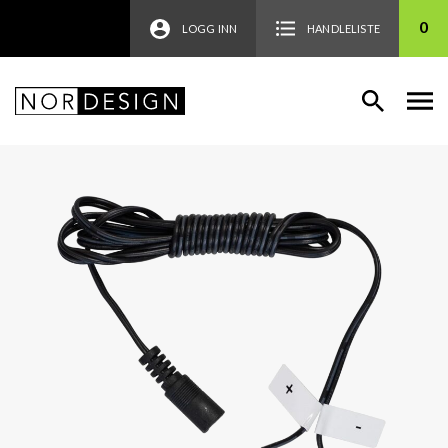
0
LOGG INN
HANDLELISTE