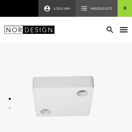
0
LOGG INN
HANDLELISTE