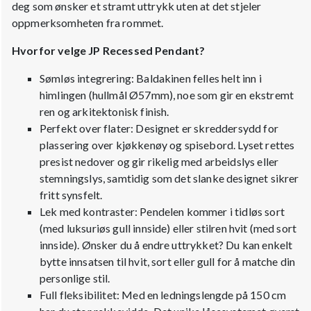
deg som ønsker et stramt uttrykk uten at det stjeler
oppmerksomheten fra rommet.
Hvorfor velge JP Recessed Pendant?
Sømløs integrering: Baldakinen felles helt inn i
himlingen (hullmål Ø57mm), noe som gir en ekstremt
ren og arkitektonisk finish.
Perfekt over flater: Designet er skreddersydd for
plassering over kjøkkenøy og spisebord. Lyset rettes
presist nedover og gir rikelig med arbeidslys eller
stemningslys, samtidig som det slanke designet sikrer
fritt synsfelt.
Lek med kontraster: Pendelen kommer i tidløs sort
(med luksuriøs gull innside) eller stilren hvit (med sort
innside). Ønsker du å endre uttrykket? Du kan enkelt
bytte innsatsen til hvit, sort eller gull for å matche din
personlige stil.
Full fleksibilitet: Med en ledningslengde på 150 cm