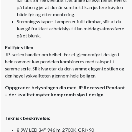
har du stor rekkevidde. Det unike låsesystemet øverst
på tuben gjør at du når som helst kan justere høyden –
både før og etter montering.
Stemningsskaper: Lampen er fullt dimbar, slik at du
kan gå fra klart arbeidslys til lun middagsatmosfære
på et blunk.
Fullfør stilen
JP-serien handler om helhet. For et gjennomført design i
hele rommet kan pendelen kombineres med takspot i
samme serie. Slik ivaretar du den samme elegante stilen og
den høye lyskvaliteten gjennom hele boligen.
Oppgrader belysningen din med JP Recessed Pendant
– der kvalitet møter kompromissløst design.
Teknisk beskrivelse:
8,9W LED 34º, 946lm, 2700K, CRI>90