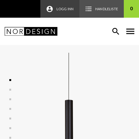
0
LOGG INN
HANDLELISTE