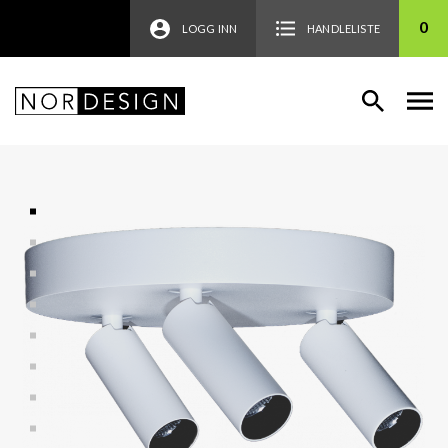
0
LOGG INN
HANDLELISTE