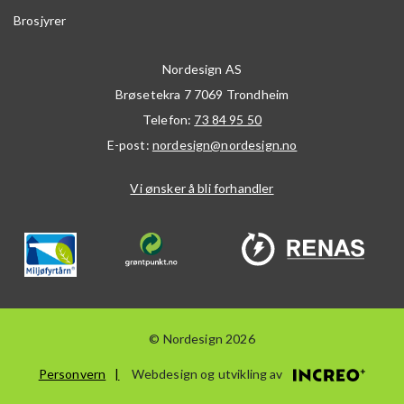
Brosjyrer
Nordesign AS
Brøsetekra 7
7069
Trondheim
Telefon:
73 84 95 50
E-post:
nordesign@nordesign.no
Vi ønsker å bli forhandler
© Nordesign 2026
Personvern
Webdesign og utvikling av