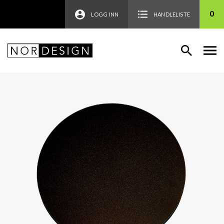
0
LOGG INN
HANDLELISTE