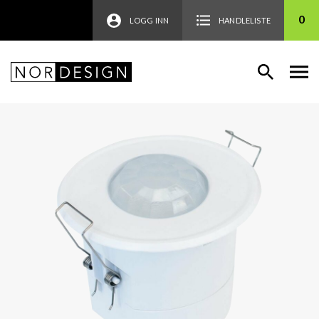
0
LOGG INN
HANDLELISTE