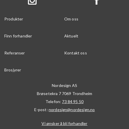
Produkter
Om oss
Finn forhandler
Aktuelt
Referanser
Kontakt oss
Brosjyrer
Nordesign AS
Brøsetekra 7
7069
Trondheim
Telefon:
73 84 95 50
E-post:
nordesign@nordesign.no
Vi ønsker å bli forhandler