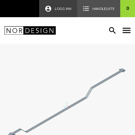
0
LOGG INN
HANDLELISTE