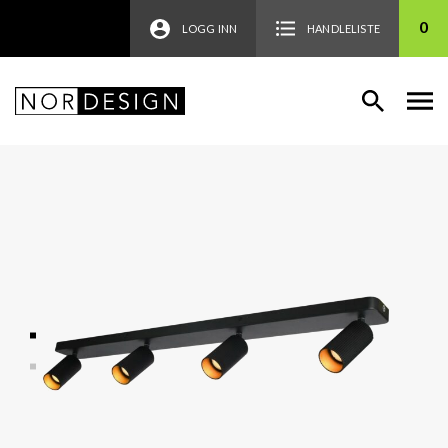
0
LOGG INN
HANDLELISTE