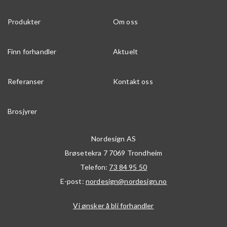
Produkter
Om oss
Finn forhandler
Aktuelt
Referanser
Kontakt oss
Brosjyrer
Nordesign AS
Brøsetekra 7
7069
Trondheim
Telefon:
73 84 95 50
E-post:
nordesign@nordesign.no
Vi ønsker å bli forhandler