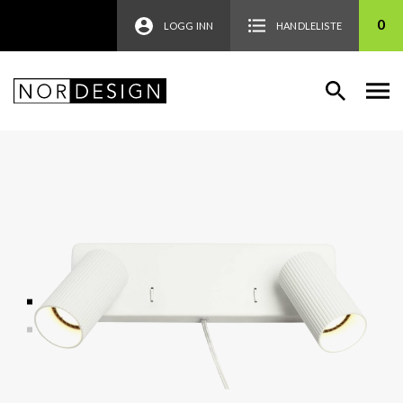
0
LOGG INN
HANDLELISTE