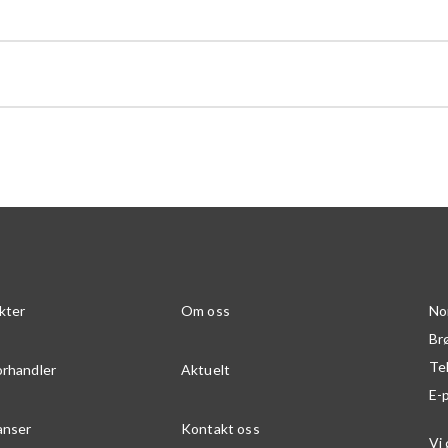
kter
Om oss
No
Br
Te
orhandler
Aktuelt
E-
anser
Kontakt oss
Vi 