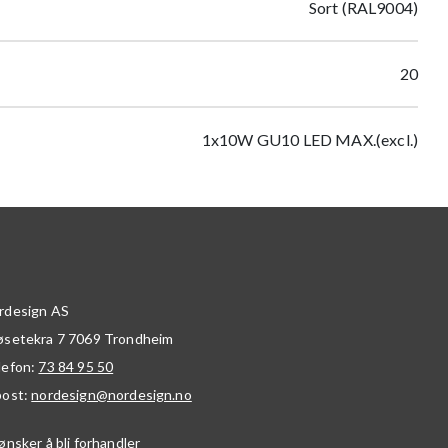
Sort (RAL9004)
20
1x10W GU10 LED MAX.(excl.)
rdesign AS
øsetekra 7
7069
Trondheim
lefon:
73 84 95 50
post:
nordesign@nordesign.no
ønsker å bli forhandler