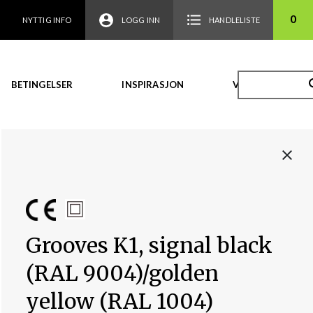
0
NYTTIG INFO
LOGG INN
HANDLELISTE
BETINGELSER
INSPIRASJON
VIDEO
Grooves K1, signal black
(RAL 9004)/golden
yellow (RAL 1004)