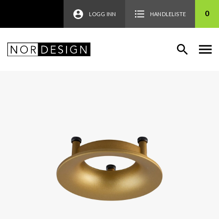
0
LOGG INN
HANDLELISTE