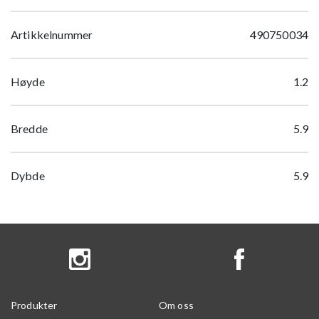
Artikkelnummer
490750034
Høyde
1.2
Bredde
5.9
Dybde
5.9
Produkter
Om oss