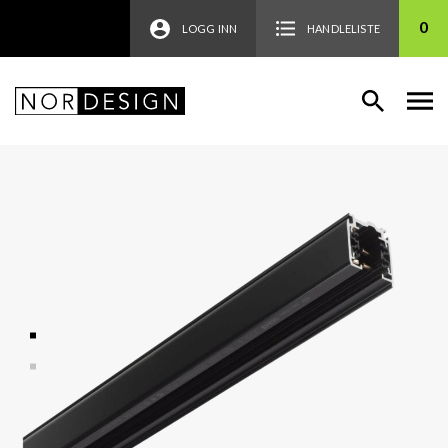
0
LOGG INN
HANDLELISTE