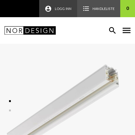
0
LOGG INN
HANDLELISTE