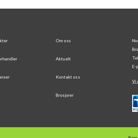
kter
Om oss
No
Br
Te
orhandler
Aktuelt
E-
anser
Kontakt oss
Vi 
Brosjyrer
Pers