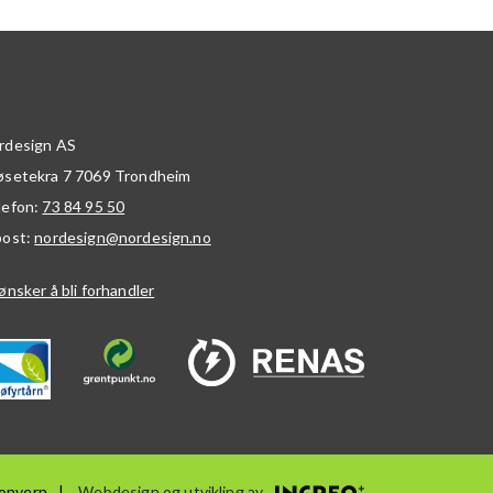
rdesign AS
øsetekra 7
7069
Trondheim
lefon:
73 84 95 50
post:
nordesign@nordesign.no
ønsker å bli forhandler
onvern
Webdesign og utvikling av