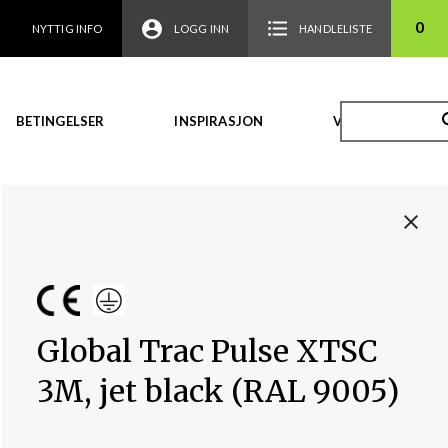
0
NYTTIG INFO
LOGG INN
HANDLELISTE
BETINGELSER
INSPIRASJON
VIDEO
Global Trac Pulse XTSC
3M, jet black (RAL 9005)