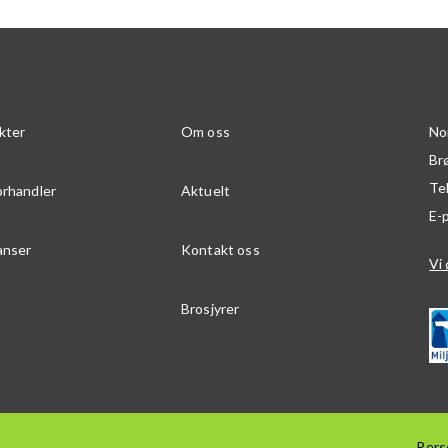
kter
Om oss
No
Br
Te
orhandler
Aktuelt
E-
anser
Kontakt oss
Vi 
Brosjyrer
Pers