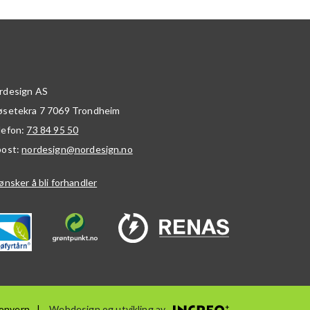
rdesign AS
øsetekra 7
7069
Trondheim
lefon:
73 84 95 50
post:
nordesign@nordesign.no
ønsker å bli forhandler
onvern
Webdesign og utvikling av