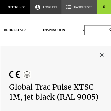
0
NYTTIG INFO
LOGG INN
HANDLELISTE
BETINGELSER
INSPIRASJON
VIDEO
Global Trac Pulse XTSC
1M, jet black (RAL 9005)