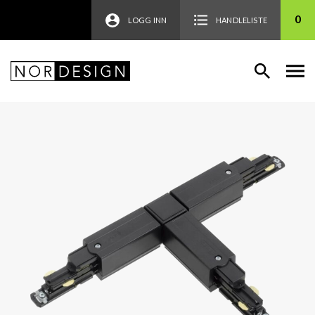
0
LOGG INN
HANDLELISTE