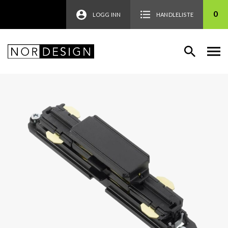
0
LOGG INN
HANDLELISTE