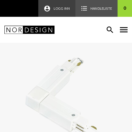
0
LOGG INN
HANDLELISTE