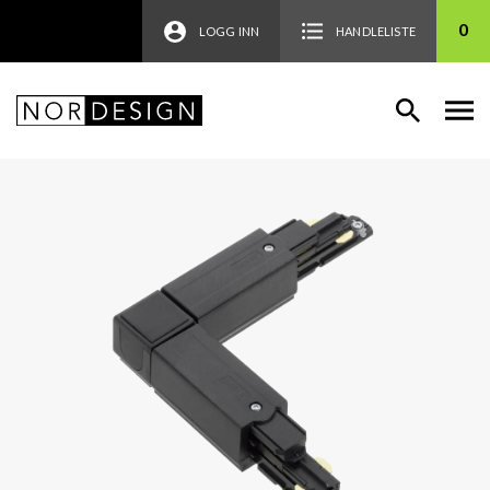
0
LOGG INN
HANDLELISTE