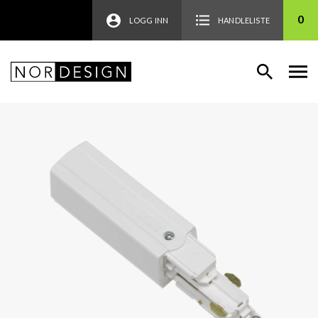
0
LOGG INN
HANDLELISTE