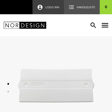
0
LOGG INN
HANDLELISTE