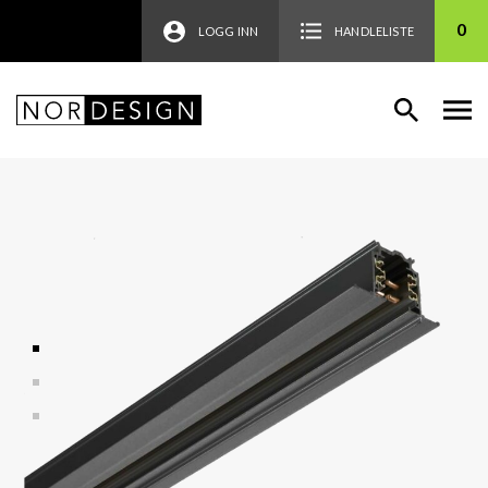
0
LOGG INN
HANDLELISTE