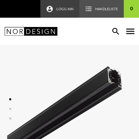
0
LOGG INN
HANDLELISTE