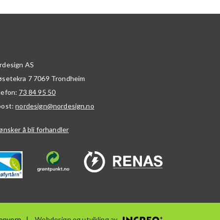
rdesign AS
øsetekra 7
7069
Trondheim
lefon:
73 84 95 50
post:
nordesign@nordesign.no
ønsker å bli forhandler
onvern
Webdesign og utvikling av