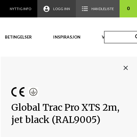
0
NYTTIG INFO
LOGG INN
HANDLELISTE
BETINGELSER
INSPIRASJON
VIDEO
Global Trac Pro XTS 2m,
jet black (RAL9005)