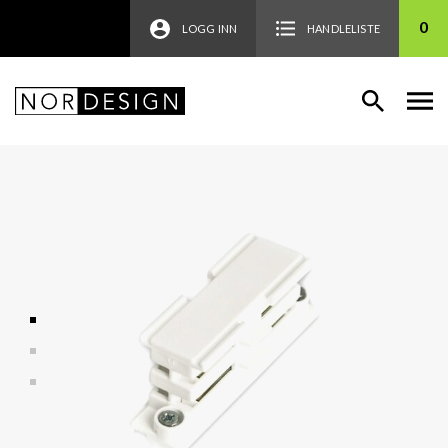
0
LOGG INN
HANDLELISTE