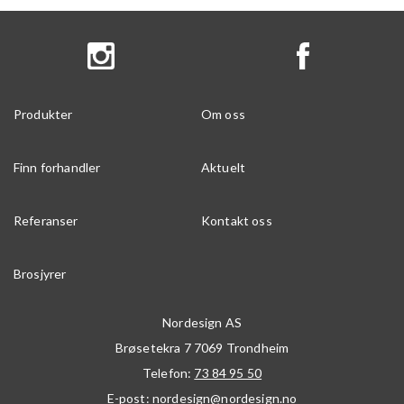
Produkter
Om oss
Finn forhandler
Aktuelt
Referanser
Kontakt oss
Brosjyrer
Nordesign AS
Brøsetekra 7
7069
Trondheim
Telefon:
73 84 95 50
E-post:
nordesign@nordesign.no