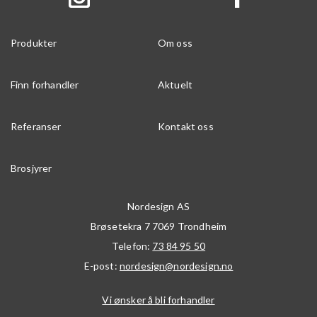
Produkter
Om oss
Finn forhandler
Aktuelt
Referanser
Kontakt oss
Brosjyrer
Nordesign AS
Brøsetekra 7
7069
Trondheim
Telefon:
73 84 95 50
E-post:
nordesign@nordesign.no
Vi ønsker å bli forhandler