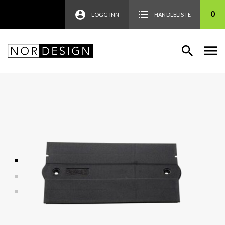
0
LOGG INN
HANDLELISTE