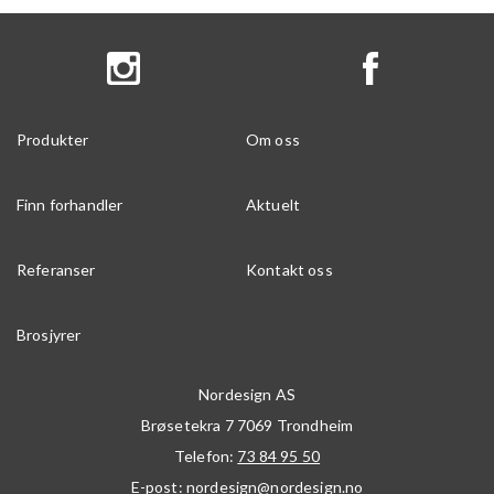
Produkter
Om oss
Finn forhandler
Aktuelt
Referanser
Kontakt oss
Brosjyrer
Nordesign AS
Brøsetekra 7
7069
Trondheim
Telefon:
73 84 95 50
E-post:
nordesign@nordesign.no