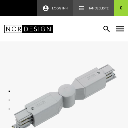
0
LOGG INN
HANDLELISTE