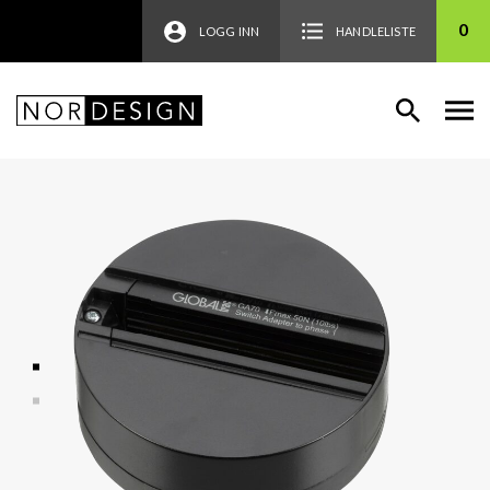
0
LOGG INN
HANDLELISTE