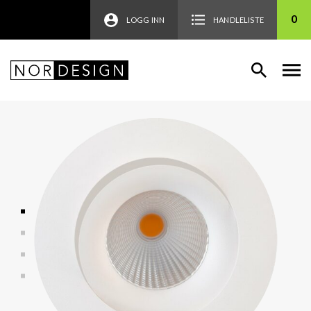
0
LOGG INN
HANDLELISTE