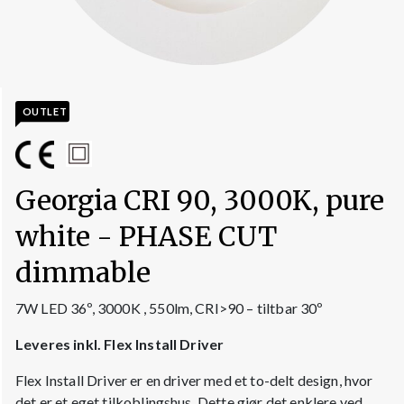
OUTLET
Georgia CRI 90, 3000K, pure
white - PHASE CUT
dimmable
7W LED 36º, 3000K , 550lm, CRI>90 – tiltbar 30º
Leveres inkl. Flex Install Driver
Flex Install Driver er en driver med et to-delt design, hvor
det er et eget tilkoblingshus. Dette gjør det enklere ved