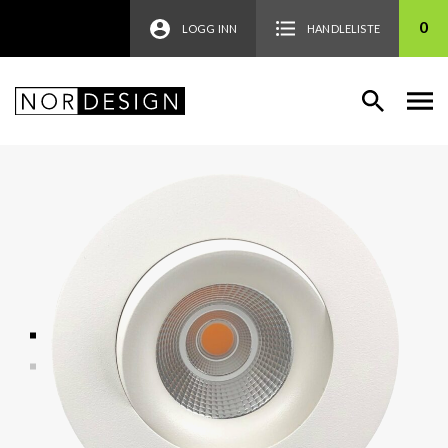
0
LOGG INN
HANDLELISTE