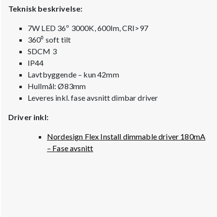
Teknisk beskrivelse:
7W LED 36º 3000K, 600lm, CRI>97
360⁰ soft tilt
SDCM 3
IP44
Lavtbyggende – kun 42mm
Hullmål: Ø83mm
Leveres inkl. fase avsnitt dimbar driver
Driver inkl:
Nordesign Flex Install dimmable driver 180mA
– Fase avsnitt