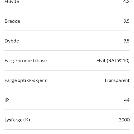
Høyde
4.2
Bredde
9.5
Dybde
9.5
Farge produkt/base
Hvit (RAL9010)
Farge optikk/skjerm
Transparent
IP
44
Lysfarge (K)
3000