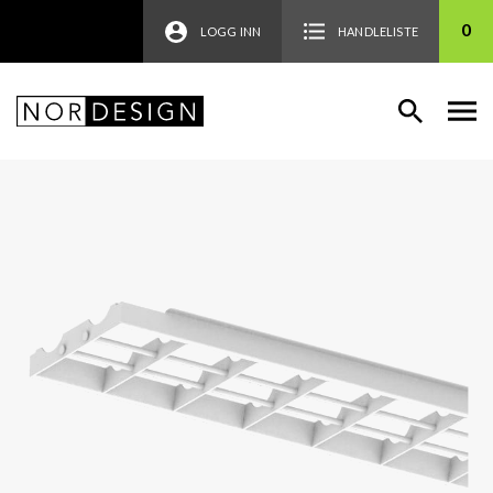
0
LOGG INN
HANDLELISTE